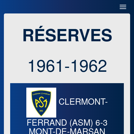
Toggl
Navig
RÉSERVES
1961-1962
CLERMONT-
FERRAND (ASM)
6-3
MONT-DE-MARSAN