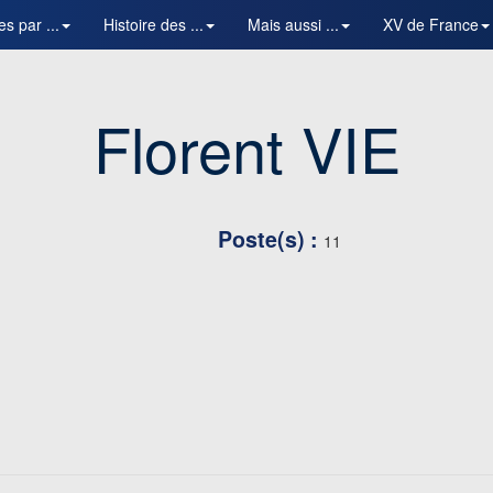
es par ...
Histoire des ...
Mais aussi ...
XV de France
Florent VIE
Poste(s) :
11