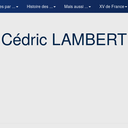
es par ...
Histoire des ...
Mais aussi ...
XV de France
Cédric LAMBERT