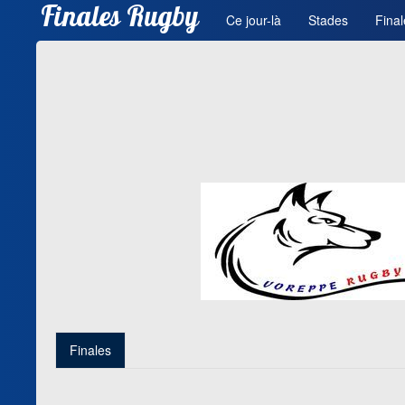
Finales Rugby
Ce jour-là
Stades
Final
Finales