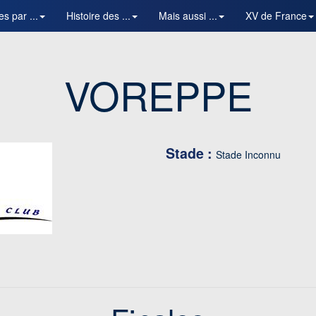
es par ...
Histoire des ...
Mais aussi ...
XV de France
VOREPPE
Stade :
Stade Inconnu