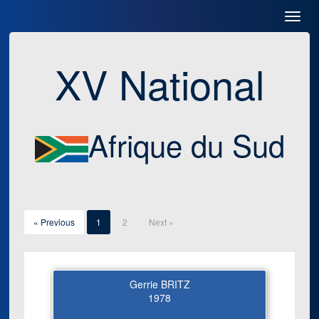
Toggl
Navig
XV National
Afrique du Sud
« Previous
1
2
Next »
Gerrie BRITZ
1978