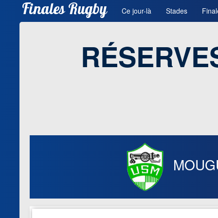
Finales Rugby
Ce jour-là
Stades
Final
RÉSERVES
MOUG