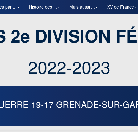
es par ...
Histoire des ...
Mais aussi ...
XV de France
 2e DIVISION F
2022-2023
UERRE
19-17
GRENADE-SUR-GA