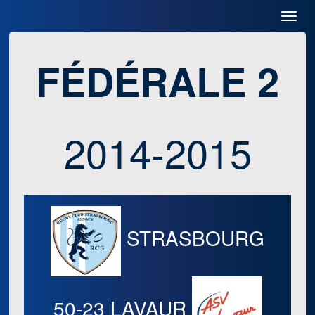
Toggl
Navig
FÉDÉRALE 2
2014-2015
STRASBOURG
50-23
LAVAUR