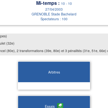
Mi-temps :
10
-
10
27/04/2003
GRENOBLE Stade Bachelard
Spectateurs : 100
lpes)
ulet (32e)
ncel (80e), 2 transformations (39e, 80e) et 3 pénalités (31e, 51e, 66e)
Arbitres
Essais