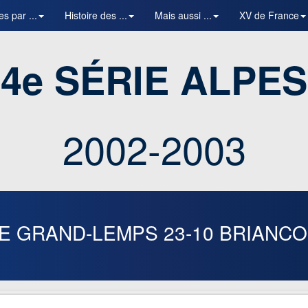
es par ...
Histoire des ...
Mais aussi ...
XV de France
4e SÉRIE ALPES
2002-2003
E GRAND-LEMPS
23-10
BRIANC