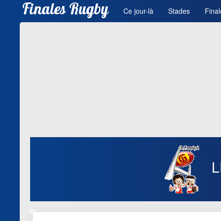
Finales Rugby
Ce jour-là
Stades
Final
L