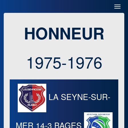
Toggl
Navig
HONNEUR
1975-1976
LA SEYNE-SUR-
MER
14-3
BAGES