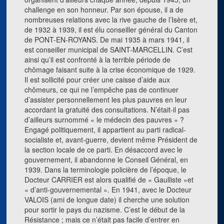
challenge en son honneur. Par son épouse, il a de
nombreuses relations avec la rive gauche de l’Isère et,
de 1932 à 1939, il est élu conseiller général du Canton
de PONT-EN-ROYANS. De mai 1935 à mars 1941, il
est conseiller municipal de SAINT-MARCELLIN. C’est
ainsi qu’il est confronté à la terrible période de
chômage faisant suite à la crise économique de 1929.
Il est sollicité pour créer une caisse d’aide aux
chômeurs, ce qui ne l’empêche pas de continuer
d’assister personnellement les plus pauvres en leur
accordant la gratuité des consultations. N’était-il pas
d’ailleurs surnommé « le médecin des pauvres » ?
Engagé politiquement, il appartient au parti radical-
socialiste et, avant-guerre, devient même Président de
la section locale de ce parti. En désaccord avec le
gouvernement, il abandonne le Conseil Général, en
1939. Dans la terminologie policière de l’époque, le
Docteur CARRIER est alors qualifié de « Gaulliste »et
« d’anti-gouvernemental ». En 1941, avec le Docteur
VALOIS (ami de longue date) il cherche une solution
pour sortir le pays du nazisme. C’est le début de la
Résistance ; mais ce n’était pas facile d’entrer en