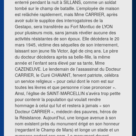
enterré pendant la nuit à SILLANS, comme un soldat
tombé sur le champ de bataille. L’employée de maison
est relâchée rapidement, mais Mme CARRIER, après
avoir subi le supplice des interrogatoires de la
Gestapo, sera transférée au Fort Montluc de LYON
pour plusieurs mois, sans jamais révéler aucune des
activités résistantes de son époux. Elle décèdera le 20
mars 1945, victime des séquelles de son internement,
laissant son jeune fils Victor, âgé de cinq ans. Le père
du docteur décèdera après sa belle-fille, la même
année et l’enfant sera élevé par sa tante, Mme
CAZENEUVE. Le lendemain de l’assassinat du Docteur
CARRIER, le Curé CHAVANT, fervent patriote, célébra
un service religieux « pour celui dont le nom est sur
toutes les lèvres et que personne n’ose prononcer ».
Ainsi, l’église de SAINT-MARCELLIN s’avéra trop petite
pour contenir la population qui voulait rendre
hommage à celui qui fut et restera à jamais « son
Docteur CARRIER », médecin des pauvres, héros de
la Résistance. Aujourd’hui, une longue avenue à son
nom existent près du monument érigé en son honneur
(regardant le Champ de Mars) et longe un stade et un
gymnase portant son nom. Le monument devant