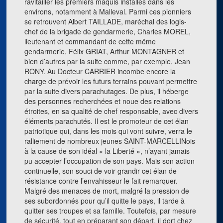
ravitailler les premiers maquis installés dans les
environs, notamment à Malleval. Parmi ces pionniers
se retrouvent Albert TAILLADE, maréchal des logis-
chef de la brigade de gendarmerie, Charles MOREL,
lieutenant et commandant de cette même
gendarmerie, Félix GRIAT, Arthur MONTAGNER et
bien d’autres par la suite comme, par exemple, Jean
RONY. Au Docteur CARRIER incombe encore la
charge de prévoir les futurs terrains pouvant permettre
par la suite divers parachutages. De plus, il héberge
des personnes recherchées et noue des relations
étroites, en sa qualité de chef responsable, avec divers
éléments parachutés. Il est le promoteur de cet élan
patriotique qui, dans les mois qui vont suivre, verra le
ralliement de nombreux jeunes SAINT-MARCELLINois
à la cause de son idéal « la Liberté », n’ayant jamais
pu accepter l’occupation de son pays. Mais son action
continuelle, son souci de voir grandir cet élan de
résistance contre l’envahisseur le fait remarquer.
Malgré des menaces de mort, malgré la pression de
ses subordonnés pour qu’il quitte le pays, il tarde à
quitter ses troupes et sa famille. Toutefois, par mesure
de sécurité, tout en préparant son départ, il dort chez