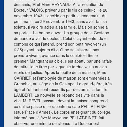
des amis, M et Mme REYNAUD. A l’arrestation du
Docteur VALOIS, prévenu par le fils de celui-ci, le 28
novembre 1943, il décide de partir le lendemain. Au
petit matin, ce 29 novembre 1943, sans avoir fait sa
toilette, il va dire adieu à sa famille. Mais on sonne à
sa porte....La bonne ouvre. Un groupe de la Gestapo
demande à voir le docteur. Celui-ci ayant entendu et
compris ce qui l’attend, prend son petit revolver (un
6.35) ayant toujours dit qu’il ne se laisserait pas
prendre vivant, avance dans le couloir et tire le
premier. Manquant sa cible, il est abattu par une rafale
de mitraillette tirée par « gueule tordue », un ancien
repris de justice. Après la fouille de la maison, Mme
CARRIER et l’employée de maison sont emmenées à
Grenoble, au siège de la Gestapo. Le grand-père, très
âgé et l’enfant sont recueillis par des amis, la famille
LAMBERT. La nouvelle se répand très vite dans la
ville. M. REVEL passant devant la maison comprend
ce qui se passe et le raconte au café PELLAT-FINET
(situé Place d’Armes). Le corps enseignant du collège,
informé par l’élève Maryvonne PELLAT-FINET, fait
observer une minute de silence. Le Docteur est