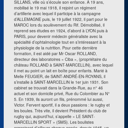
SILLANS, ville où s’écoule son enfance. A 19 ans,
mobilisé le 19 mai 1918, il rejoint un régiment
d’artillerie avec lequel il participe à la campagne
d’ALLEMAGNE puis, le 19 juillet 1922, il part pour le
MAROC lors du soulèvement du Rif. Démobilisé, il
reprend ses études en 1924, d’abord à LYON puis à
PARIS, pour devenir médecin généraliste avec la
spécialité d’ophtalmologie tout en s’intéressant à la
physiologie de la nutrition. Pour cette dernière
formation, il est aidé par Mr Oscar ROLLAND,
directeur des laboratoires « Ciba », (propriétaire du
château ROLLAND à SAINT-MARCELLIN), avec lequel
il met au point un lait en boîte pour enfants. Marié à
Melle FEUGIER, de SAINT-ANDRÉ-EN-ROYANS, il
s’installe à SAINT-MARCELLIN le 1er juin 1931. Son
cabinet se trouvait dans la Grande-Rue, au n° 46
actuel et son domicile privé, Rue du Colombier au N°
5. En 1939, ils auront un fils, prénommé lui aussi,
Victor. Fervent sportif, il a deux passions : le rugby et
les boules. Très vite, il devient Président du club de
rugby qui, aujourd’hui, s’appelle « LE SAINT-
MARCELLIN SPORT » (SMS). Les boulistes
organisent d’ailleurs chaque année, depuis 1945, un