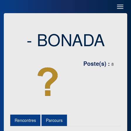
Toggl
Navig
- BONADA
Poste(s) :
8
Rencontres
Parcours