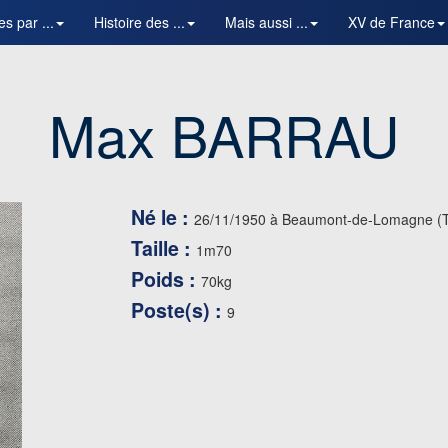
es par ...
Histoire des ...
Mais aussi ...
XV de France
Max BARRAU
Né le :
26/11/1950 à Beaumont-de-Lomagne (T
Taille :
1m70
Poids :
70kg
Poste(s) :
9