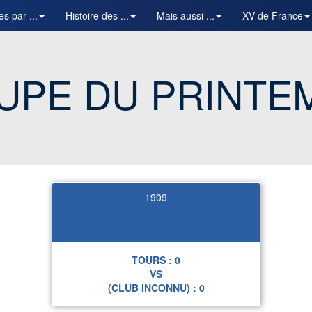
es par ...
Histoire des ...
Mais aussi ...
XV de France
UPE DU PRINTE
1909
TOURS :
0
VS
(CLUB INCONNU) :
0