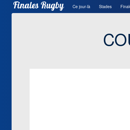
Finales Rugby
Ce jour-là
Stades
Final
CO