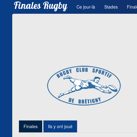
Finales Rugby
Ce jour-là
Stades
Final
Finales
Ils y ont joué